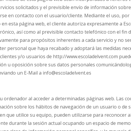
 servicios solicitados y el previsible envío de información sob
se en contacto con el usuario/cliente. Mediante el uso, por 
do en esta página web, el cliente autoriza expresamente a Es
ónico, así como al previsible contacto telefónico con el fin d
sivamente para propósitos inherentes a cada servicio y no s
ter personal que haya recabado y adoptará las medidas neces
clientes y/o usuarios de http://www.escoladelvent.com pued
ación u oposición sobre sus datos personales comunicándolop
iando un E-Mail a info@escoladelvent.es
su ordenador al acceder a determinadas páginas web. Las c
mación sobre los hábitos de navegación de un usuario o de s
n que utilice su equipo, pueden utilizarse para reconocer a
ente durante la sesión actual ocupando un espacio de memor