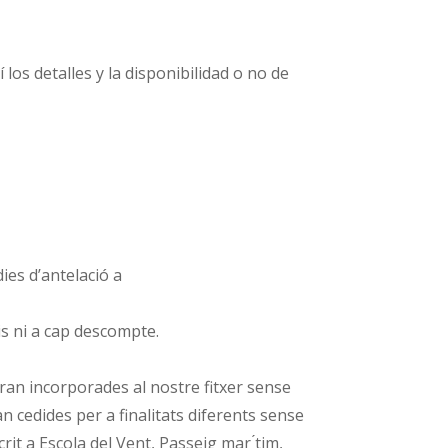
os detalles y la disponibilidad o no de
ies d’antelació a
ris ni a cap descompte.
ran incorporades al nostre fitxer sense
n cedides per a finalitats diferents sense
crit a Escola del Vent, Passeig mar ́tim,