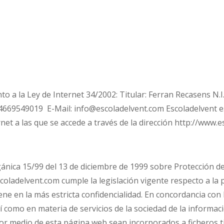
o a la Ley de Internet 34/2002: Titular: Ferran Recasens N.
69549019 E-Mail: info@escoladelvent.com Escoladelvent es
net a las que se accede a través de la dirección http://www.
ánica 15/99 del 13 de diciembre de 1999 sobre Protección d
scoladelvent.com cumple la legislación vigente respecto a la
ene en la más estricta confidencialidad. En concordancia co
 como en materia de servicios de la sociedad de la informaci
r medio de esta página web sean incorporados a ficheros tit