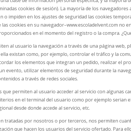
na clase de información personal específica, y la mayoría d
ominadas cookies de sesión). La mayoría de los navegadores 
n o impiden en los ajustes de seguridad las cookies tempor
e las cookies en su navegador–www.escoladelvent.com no enl
porcionados en el momento del registro o la compra. ¿Qué 
ten al usuario la navegación a través de una página web, pla
ella existan como, por ejemplo, controlar el tráfico y la comu
ecordar los elementos que integran un pedido, realizar el pr
en un evento, utilizar elementos de seguridad durante la nav
ntenidos a través de redes sociales.
 que permiten al usuario acceder al servicio con algunas car
iterios en el terminal del usuario como por ejemplo serian el
egional desde donde accede al servicio, etc.
en tratadas por nosotros o por terceros, nos permiten cuanti
ilización que hacen los usuarios del servicio ofertado. Para e