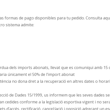
s formas de pago disponibles para tu pedido. Consulta aquí l
ro sistema admite:
pèrdua dels imports abonats, llevat que es comuniqui amb 15 d
nviaria únicament el 50% de l’import abonat
sistència no dona dret a la recuperació en altres dates o hora
ecció de Dades 15/1999, us informem que les seves dades se
an cedides conforme a la legislació esportiva vigent i no sera
s d’accés, rectificació, cancel·lació i oposició adreçant un es