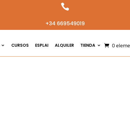

+34 669549019
0 eleme
CURSOS
ESPLAI
ALQUILER
TIENDA