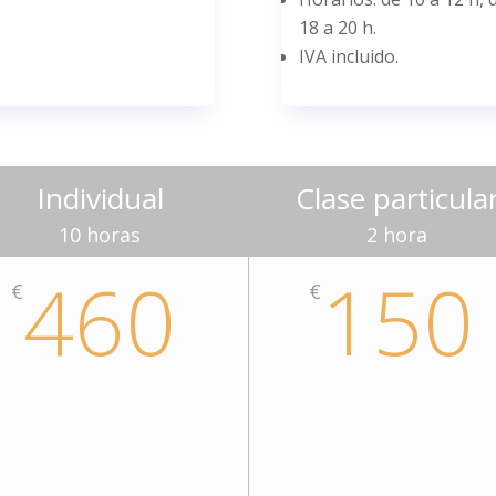
18 a 20 h.
IVA incluido.
Individual
Clase particula
10 horas
2 hora
460
150
€
€