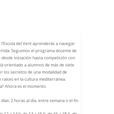
n l’Escola del Vent aprenderás a navegar
ertida. Seguimos el programa docente de
 desde iniciación hasta competición con
stá orientado a alumnos de más de siete
r los secretos de una modalidad de
 raíces en la cultura mediterránea.
ma? Ahora es el momento.
días: 2 horas al día, entre semana o el fin
e 12 a 14 h, de 14 a 16 h, de 16 a 18 h, de