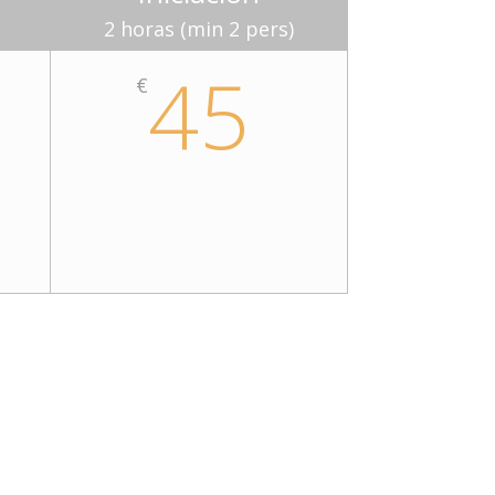
2 horas (min 2 pers)
45
€