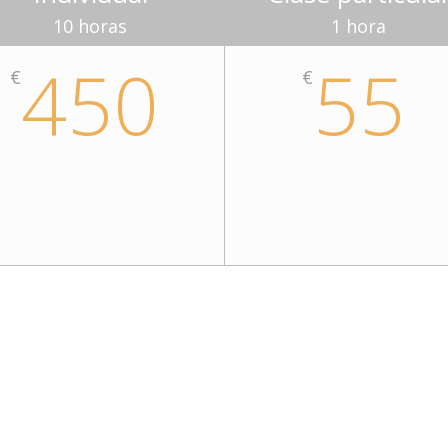
10 horas
1 hora
450
55
€
€