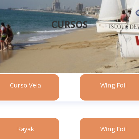
CURSOS
Curso Vela
Wing Foil
Kayak
Wing Foil