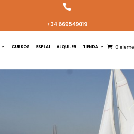

+34 669549019
0 eleme
CURSOS
ESPLAI
ALQUILER
TIENDA