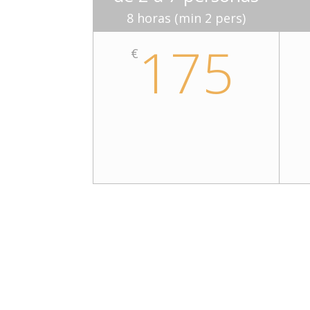
8 horas (min 2 pers)
175
€