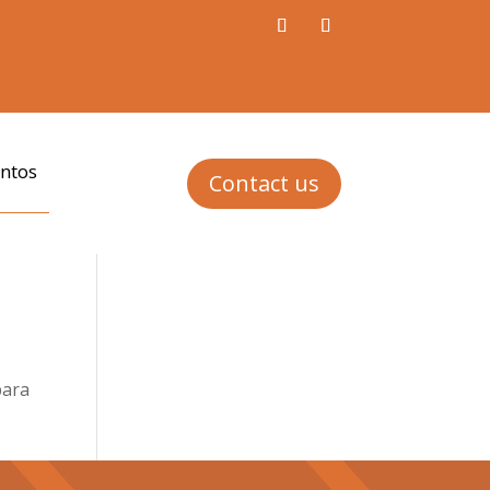
ntos
Contact us
para