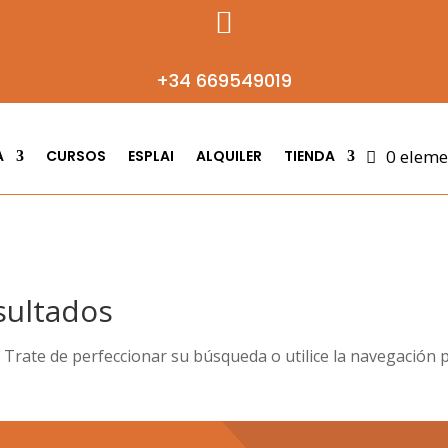

+34 669549019
0 eleme
A
CURSOS
ESPLAI
ALQUILER
TIENDA
sultados
 Trate de perfeccionar su búsqueda o utilice la navegación 