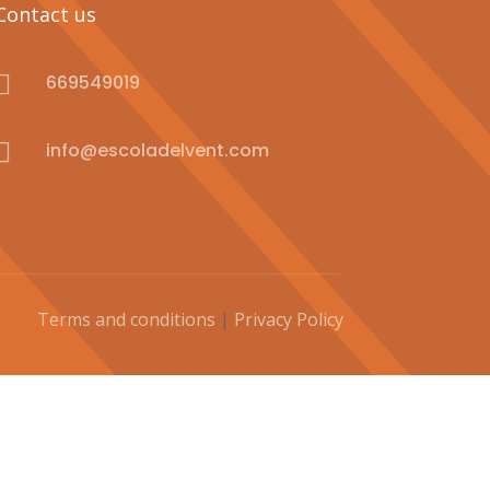
Contact us

669549019

info@escoladelvent.com
Terms and conditions
|
Privacy Policy